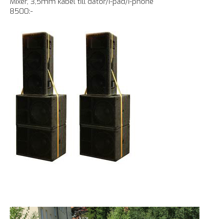
Mixer, 3,5mm kabel till dator/i-pad/i-phone
8500:-