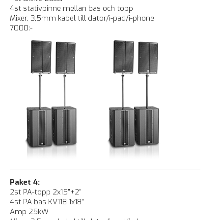
4st stativpinne mellan bas och topp
Mixer, 3,5mm kabel till dator/i-pad/i-phone
7000:-
Paket 4:
2st PA-topp 2x15”+2”
4st PA bas KV118 1x18”
Amp 25kW