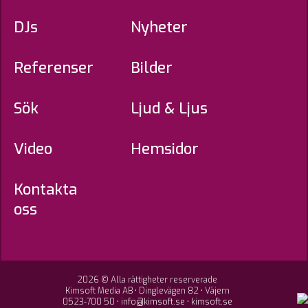
DJs
Nyheter
Referenser
Bilder
Sök
Ljud & Ljus
Video
Hemsidor
Kontakta
oss
2026 © Alla rättigheter reserverade
Kimsoft Media AB • Dinglevägen 82 • Väjern
0523-700 50 •
info@kimsoft.se
•
kimsoft.se