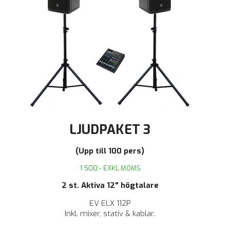
LJUDPAKET 3
(Upp till 100 pers)
1 500:- EXKL.MOMS
2 st. Aktiva 12" högtalare
EV ELX 112P
Inkl.
mixer,
stativ & kablar.