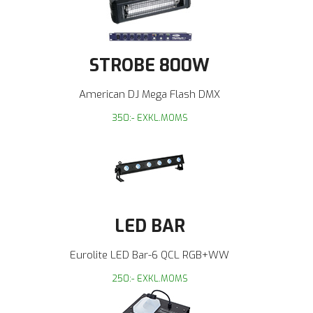
STROBE 800W
American DJ Mega Flash DMX
350:- EXKL.MOMS
LED BAR
Eurolite LED Bar-6 QCL RGB+WW
250:- EXKL.MOMS