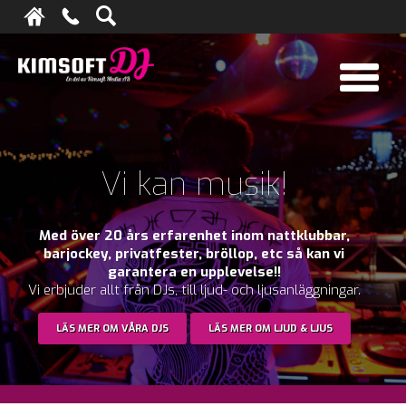
Vi kan musik!
Med över 20 års erfarenhet inom nattklubbar,
barjockey, privatfester, bröllop, etc så kan vi
garantera en upplevelse!!
Vi erbjuder allt från DJs, till ljud- och ljusanläggningar.
LÄS MER OM VÅRA DJS
LÄS MER OM LJUD & LJUS